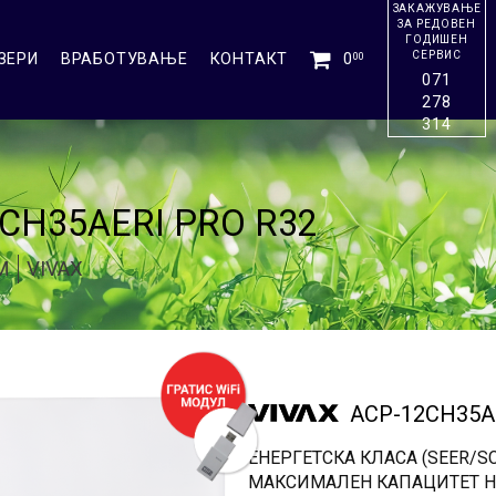
ЗАКАЖУВАЊЕ
ЗА РЕДОВЕН
ГОДИШЕН
СЕРВИС
ЗЕРИ
ВРАБОТУВАЊЕ
КОНТАКТ
0
00
071
278
314
CH35AERI PRO R32
М
VIVAX
ACP-12CH35A
ЕНЕРГЕТСКА КЛАСА (SEER/SC
МАКСИМАЛЕН КАПАЦИТЕТ Н