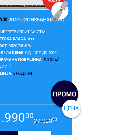
ACP-12CH35AEXIS R32
 ИНВЕРТЕР СПЛИТ СИСТЕМ
ЕТСКА КЛАСА
: A++
ОСТ
: 3520/3810 W
Е / ЛАДЕЊЕ
: ОД -15℃ ДО 50℃
2
ОРАЧАНА ПОВРШИНА
:
ДО 35 м
ЦИИ
: /
НЦИЈА
:
5 ГОДИНИ
1.990
00
00
27.990