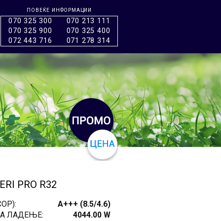
ПОВЕЌЕ ИНФОРМАЦИИ
070 325 300
070 213 111
070 325 900
070 325 400
072 443 716
071 278 314
ERI PRO R32
OP):
A+++ (8.5/4.6)
А ЛАДЕЊЕ:
4044.00 W