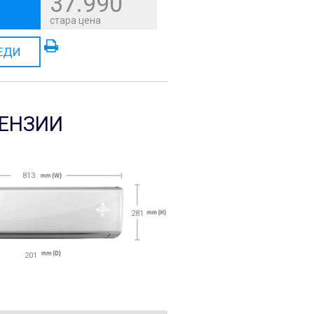
37.990
стара цена
ЕДИ
ЕНЗИИ
813
281
201