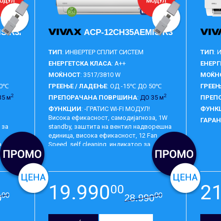
S R32
ACP-12CH35AEMIS R32
ТИП
: ИНВЕРТЕР СПЛИТ СИСТЕМ
ТИП
:
ЕНЕРГЕТСКА КЛАСА
: A++
ЕНЕРГ
МОЌНОСТ
: 3517/3810 W
МОЌН
50℃
ГРЕЕЊЕ / ЛАДЕЊЕ
: ОД -15℃ ДО 50℃
ГРЕЕЊ
2
2
35 м
ПРЕПОРАЧАНА ПОВРШИНА
:
ДО 35 м
ПРЕП
ФУНКЦИИ
: -ГРАТИС WI-FI МОДУЛ!
ФУНК
Висока ефикасност, самодијагноза, 1W
ГАРА
 за
standby, заштита на вентил надворешна
единица, висока ефикасност, 12 Fan
а
Speed, self cleaning, индикатор за
ГАРАНЦИЈА
:
5 ГОДИНИ
 12
истекување на гасот за разладување,
смерен
безшумна операција, двосмерен одвод
ран.
на кондензат, дигитален екран, sleep
mode, тајмер, интелегентно отопување,
19.990
2
00
memory функција, турбо.
00
00
0
28.990