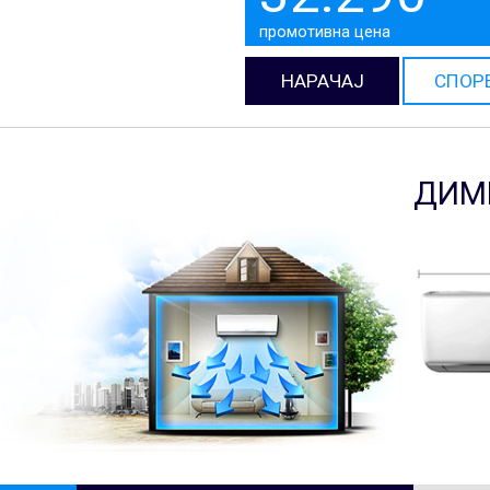
промотивна цена
НАРАЧАЈ
СПОР
ДИМ