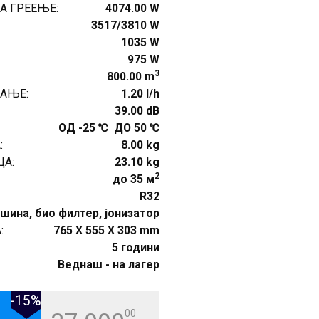
А ГРЕЕЊЕ:
4074.00 W
3517/3810 W
1035 W
975 W
3
800.00 m
АЊЕ:
1.20 l/h
39.00 dB
ОД -25 ℃ ДО 50 ℃
:
8.00 kg
А:
23.10 kg
2
до 35 м
R32
шина, био филтер, јонизатор
:
765 X 555 X 303 mm
5 години
Веднаш - на лагер
-15%
00