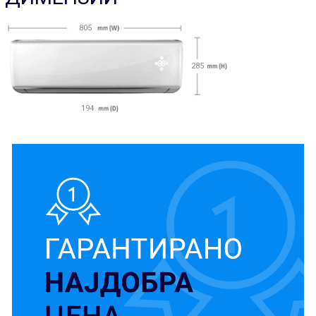
805
285
194