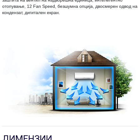
заштита на вентил на надворешна единица, интелегентно
отопување, 12 Fan Speed, безшумна опција, двосмерен одвод на
кондензат, дигитален екран.
ДИМЕНЗИИ