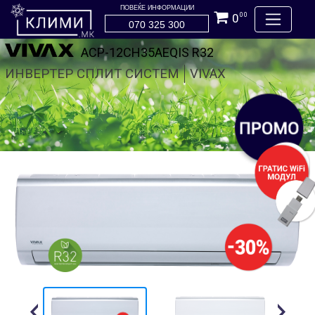
ПОВЕЌЕ ИНФОРМАЦИИ
0
00
070 325 300
ACP-12CH35AEQIS R32
ИНВЕРТЕР СПЛИТ СИСТЕМ
VIVAX