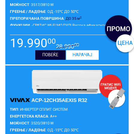
МОЌНОСТ
: 3517/3810 W
ГРЕЕЊЕ / ЛАДЕЊЕ
: ОД -15℃ ДО 50℃
2
ПРЕПОРАЧАНА ПОВРШИНА
:
ДО 35 м
ФУНКЦИИ
: -ГРАТИС WI-FI МОДУЛ! Висока ефикасност,
самодијагноза, 1W standby, заштита на вентил надворешна
единица, висока ефикасност, 12 Fan Speed, self cleaning,
19.990
00
индикатор за истекување на гасот за разладување, безшумна
ГАРАНЦИЈА
:
5 ГОДИНИ
00
28.990
операција, двосмерен одвод на кондензат, дигитален екран,
sleep mode, тајмер, интелегентно отопување, memory
ПОВЕЌЕ
НАРАЧАЈ
функција, турбо.
ACP-12CH35AEXIS R32
ТИП
: ИНВЕРТЕР СПЛИТ СИСТЕМ
ЕНЕРГЕТСКА КЛАСА
: A++
МОЌНОСТ
: 3520/3810 W
ГРЕЕЊЕ / ЛАДЕЊЕ
: ОД -15℃ ДО 50℃