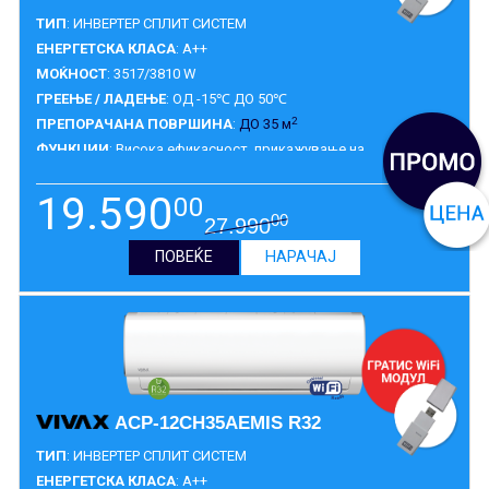
ТИП
: ИНВЕРТЕР СПЛИТ СИСТЕМ
ЕНЕРГЕТСКА КЛАСА
: A++
МОЌНОСТ
: 3517/3810 W
ГРЕЕЊЕ / ЛАДЕЊЕ
: ОД -15℃ ДО 50℃
2
ПРЕПОРАЧАНА ПОВРШИНА
:
ДО 35 м
ФУНКЦИИ
: Висока ефикасност, прикажување на
самодијагноза, индикатор за истекување на гасот за
разладување, 1W standby, турбо, заштита на вентил на
19.590
00
надворешна единица, интелегентно отопување, 12 Fan Speed,
ГАРАНЦИЈА
:
5 ГОДИНИ
00
27.990
безшумна опција, двосмерен одвод на кондензат, дигитален
екран.
ПОВЕЌЕ
НАРАЧАЈ
ACP-12CH35AEMIS R32
ТИП
: ИНВЕРТЕР СПЛИТ СИСТЕМ
ЕНЕРГЕТСКА КЛАСА
: A++