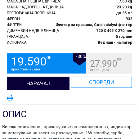
МАСА ВНАТРЕШНА ЕДИНИЦА:
7.60 kg
МАСА НАДВОРЕШНА ЕДИНИЦА:
23.20 kg
2
ПРЕПОРАЧАНА ПОВРШИНА:
до 35 м
ФРЕОН:
R32
ФИЛТРИ:
Филтер за прашина, Cold catalyst филтер
ДИМЕНЗИИ НАДВ. ЕДИНИЦА:
720 X 495 X 270 mm
ГАРАНЦИЈА:
5 години
ИСПОРАКА:
Веднаш - на лагер
-30%
19.590
00
00
27.990
промотивна цена
стара цена
СПОРЕДИ
НАРАЧАЈ
ОПИС
Висока ефикасност, прикажување на самодијагноза, индикатор
за истекување на гасот за разладување, 1W standby, турбо,