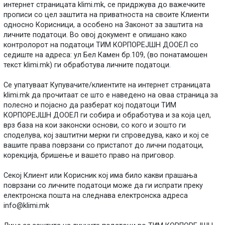
интернет страницата klimi.mk, се придржува до важечките
прописи со цел заштита на приватноста на своите Клиенти
односно Корисници, а особено на Законот за заштита на
личните податоци. Во овој документ е опишано како
контролорот на податоци ТИМ КОРПОРЕЈШН ДООЕЛ со
седиште на адреса: ул Бел Камен бр.109, (во понатамошен
текст klimi.mk) ги обработува личните податоци.
Се упатуваат Купувачите/клиентите на интернет страницата
klimi.mk да прочитаат се што е наведено на оваа страница за
полесно и појасно да разберат кој податоци ТИМ
КОРПОРЕЈШН ДООЕЛ ги собира и обработува и за која цел,
врз база на кои законски основи, со кого и зошто ги
споделува, кој заштитни мерки ги спроведува, како и кој се
вашите права поврзани со пристапот до лични податоци,
корекција, бришење и вашето право на приговор.
Секој Клиент или Корисник кој има било какви прашања
поврзани со личните податоци може да ги испрати преку
електронска пошта на следнава електронска адреса
info@klimi.mk