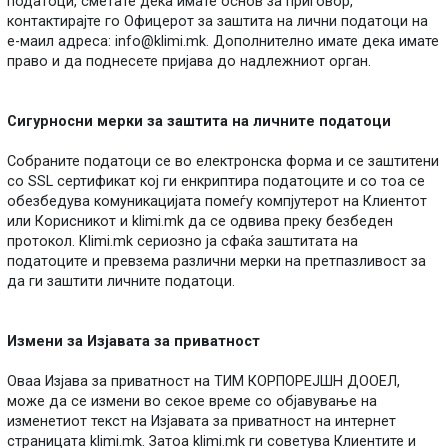
податоци, сметате дека имате основ за приговор,
контактирајте го Офицерот за заштита на лични податоци на
е-маил адреса:
info@klimi.mk
. Дополнително имате дека имате
право и да поднесете пријава до надлежниот орган.
Сигурносни мерки за заштита на личните податоци
Собраните податоци се во електронска форма и се заштитени
со SSL сертификат кој ги енкриптира податоците и со тоа се
обезбедува комуникацијата помеѓу компјутерот на Клиентот
или Корисникот и klimi.mk да се одвива преку безбеден
протокол. Klimi.mk сериозно ја сфаќа заштитата на
податоците и превзема различни мерки на претпазливост за
да ги заштити личните податоци.
Измени за Изјавата за приватност
Оваа Изјава за приватност на ТИМ КОРПОРЕЈШН ДООЕЛ,
може да се измени во секое време со објавување на
изменетиот текст на Изјавата за приватност на интернет
страницата klimi.mk. Затоа klimi.mk ги советува Клиентите и