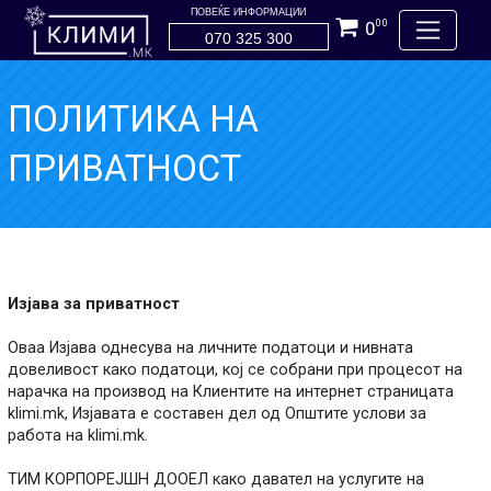
ПОВЕЌЕ ИНФОРМАЦИИ
0
00
070 325 300
ПОЛИТИКА НА
ПРИВАТНОСТ
Изјава за приватност
Оваа Изјава однесува на личните податоци и нивната
довеливост како податоци, кој се собрани при процесот на
нарачка на производ на Клиентите на интернет страницата
klimi.mk, Изјавата е составен дел од Општите услови за
работа на klimi.mk.
ТИМ КОРПОРЕЈШН ДООЕЛ како давател на услугите на