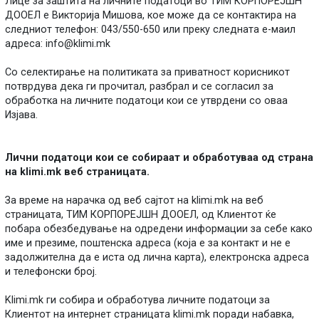
Лице за заштита на личните податоци во ТИМ КОРПОРЕЈШН
ДООЕЛ е Викторија Мишова, кое може да се контактира на
следниот телефон: 043/550-650 или преку следната е-маил
адреса:
info@klimi.mk
Со селектирање на политиката за приватност корисникот
потврдува дека ги прочитал, разбрал и се согласил за
обработка на личните податоци кои се утврдени со оваа
Изјава.
Лични податоци кои се собираат и обработуваа од страна
на klimi.mk веб страницата.
За време на нарачка од веб сајтот на klimi.mk на веб
страницата, ТИМ КОРПОРЕЈШН ДООЕЛ, од Клиентот ќе
побара обезбедување на одредени информации за себе како
име и презиме, поштенска адреса (која е за контакт и не е
задолжителна да е иста од лична карта), електронска адреса
и телефонски број.
Klimi.mk ги собира и обработува личните податоци за
Клиентот на интернет страницата klimi.mk поради набавка,