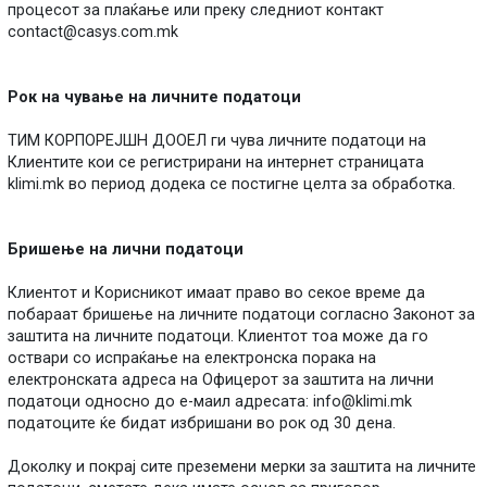
процесот за плаќање или преку следниот контакт
contact@casys.com.mk
Рок на чување на личните податоци
ТИМ КОРПОРЕЈШН ДООЕЛ ги чува личните податоци на
Клиентите кои се регистрирани на интернет страницата
klimi.mk во период додека се постигне целта за обработка.
Бришење на лични податоци
Клиентот и Корисникот имаат право во секое време да
побараат бришење на личните податоци согласно Законот за
заштита на личните податоци. Клиентот тоа може да го
оствари со испраќање на електронска порака на
електронската адреса на Офицерот за заштита на лични
податоци односно до е-маил адресата:
info@klimi.mk
податоците ќе бидат избришани во рок од 30 дена.
Доколку и покрај сите преземени мерки за заштита на личните