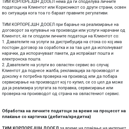
ТИМ КОРПОРЕЈШН ДООЕЛ нема да ги споделува личните
податоци на Клиентот или Корисникот со други страни, освен
во ситуација кога тоа го бараат правните регулативи.
ТИМ КОРПОРЕЈШН ДООЕЛ при барање на реализирање на
договорот за купување на производи или услуги нарачани од
Клиентот, ќе ги сподели личните податоци на Клиентот со:
1. Давателите на услуги за дистрибуција на стока со кој има
постојан договор за соработка и за таа цел да исполнуваат
нарачки, да испорачуваат пакети, да испраќаат пошта и
електронска пошта.
2. Давателите на услуги во овластен сервис во случај
Клиентот да поднесе жалба, рекламација за производот и
доколку е потребна проверка на производ или да побара
сервисирање на производот кој го купил, се со цел да може
да ја реализира услугата за поправка, сервисирање или
проверка на производот од страна на овластениот сервис.
Обработка на личните податоци за време на процесот на
плаќање со картичка (дебитна/кредитна)
ТИМ КОРПОРЕЈШН ДООЕЛ
за време на плаќање на интернет