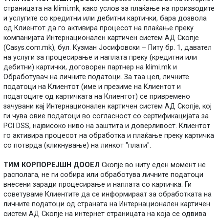
страницата на klimi.mk, како услов за плаќање на производите
и услугите со кредитни или дебитни картички, бара дозвола
од Клиентот да го активира процесот на плаќање преку
компанијата Интернационален картичен систем АД Скопје
(Casys.com.mk), бул. Кузман Јосифовски – Питу бр. 1, давател
на услуги за процесирање и наплата преку (кредитни или
дебитни) картички, договорен партнер на klimi.mk и
Обработувач на личните податоци. За таа цел, личните
податоци на Клиентот (име и презиме на Клиентот и
податоците од картичката на Клиентот) се привремено
зачувани кај Интернационален картичен систем АД Скопје, кој
ги чува овие податоци во согласност со сертификацијата за
PCI DSS, највисоко ниво на заштита и доверливост. Клиентот
го активира процесот на обработка и плаќање преку картичка
со потврда (кликнување) на линкот "плати".
ТИМ КОРПОРЕЈШН ДООЕЛ
Скопје во ниту еден момент не
располага, не ги собира или обработува личните податоци
внесени заради процесирање и наплата со картичка. Ги
советуваме Клиентите да се информираат за обработката на
личните податоци од страната на Интернационален картичен
систем АД Скопје на интернет страницата на која се одвива