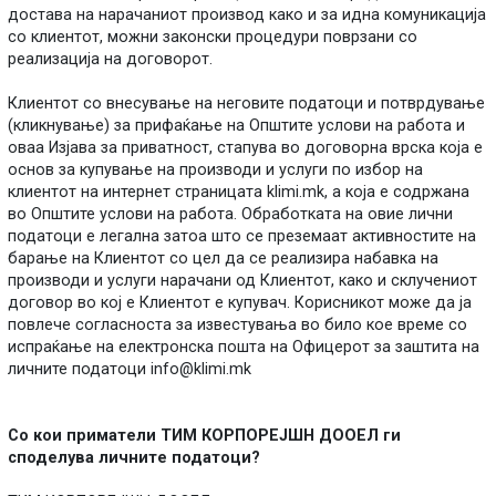
достава на нарачаниот производ како и за идна комуникација
со клиентот, можни законски процедури поврзани со
реализација на договорот.
Клиентот со внесување на неговите податоци и потврдување
(кликнување) за прифаќање на Општите услови на работа и
оваа Изјава за приватност, стапува во договорна врска која е
основ за купување на производи и услуги по избор на
клиентот на интернет страницата klimi.mk, а која е содржана
во Општите услови на работа. Обработката на овие лични
податоци е легална затоа што се преземаат активностите на
барање на Клиентот со цел да се реализира набавка на
производи и услуги нарачани од Клиентот, како и склучениот
договор во кој е Клиентот е купувач. Корисникот може да ја
повлече согласноста за известувања во било кое време со
испраќање на електронска пошта на Офицерот за заштита на
личните податоци
info@klimi.mk
Со кои приматели ТИМ КОРПОРЕЈШН ДООЕЛ ги
споделува личните податоци?