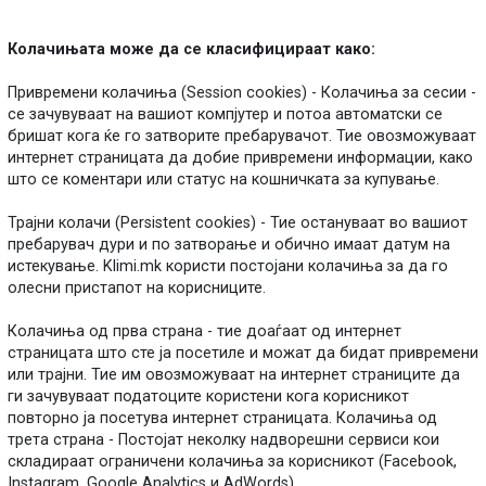
Колачињата може да се класифицираат како:
Привремени колачиња (Session cookies) - Колачиња за сесии -
се зачувуваат на вашиот компјутер и потоа автоматски се
бришат кога ќе го затворите пребарувачот. Тие овозможуваат
интернет страницата да добие привремени информации, како
што се коментари или статус на кошничката за купување.
Трајни колачи (Persistent cookies) - Тие остануваат во вашиот
пребарувач дури и по затворање и обично имаат датум на
истекување. Klimi.mk користи постојани колачиња за да го
олесни пристапот на корисниците.
Колачиња од прва страна - тие доаѓаат од интернет
страницата што сте ја посетиле и можат да бидат привремени
или трајни. Тие им овозможуваат на интернет страниците да
ги зачувуваат податоците користени кога корисникот
повторно ја посетува интернет страницата. Колачиња од
трета страна - Постојат неколку надворешни сервиси кои
складираат ограничени колачиња за корисникот (Facebook,
Instagram, Google Analytics и AdWords).