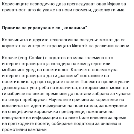
Корисниците периодично да ја прегледуваат оваа Изјава за
приватност, што ќе укаже на нови промени, доколку ги има.
Правила за управување со „колачиња“
Колачињата и другите технологии за следење можат да се
користат на интернет страницата klimi.mk на различни начини.
Колаче (eng. Cookie) е податок со мала големина што
интернет страницата ја складира на компјутерот или
мобилниот уред на посетителот. Колачето овозможува
интернет страницата да ги „запомни“ постапките на
посетителите од претходните посети. Повеќето прелистувачи
дозволуваат употреба на колачиња, но корисникот може да
ги избрише во секое време или да постави забрана за чување
во својот пребарувач. Најчестите причини за користење на
колачиња се: идентификување на посетители, запомнување
на специфични кориснички преференци, помагање во
внесување на информации што веќе биле внесени за време
на претходните посети, собирање податоци за анализа и
промотивни кампањи.