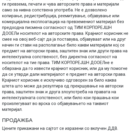
ги превзема, печати и чува авторските права и материјали
само за нивна сопствена употреба. Не е дозволено
копирање, редистрибуција, реемитување, објавување или
комерцијална експлоатација на превземениот материјал без
предходна писмена согласност од ТИМ КОРПОРЕЈШН
ДООЕЛи носителот на авторските права. Крајниот корисник не
смее на овој веб-сајт да ја поставува, објавуваат или на друг
начин ги стави на располагање било какви материјали кој се
предмет на авторски права, заштитен знак или други права на
интелектуална сопственост, без директна согласност на
носителот на тие права. ТИМ КОРПОРЕЈШН ДООЕЛне е
обврзана да го извести крајниот корисник, или да му помогне
да се утврди дали материјалот е предмет на авторски права.
Крајниот корисник е исклучиво одговорен за било каква
штета што може да резултира од прекршување на авторски
права, заштитен знак и друга злоупотреба на правата на
интелектуалната сопственост, или било кои прашања кои
произлегуваат во врска со објавувањето на таквиот
материјал.
ПРОДАЖБА
Цените прикажани на сајтот се изразени со вклучен ДДВ.