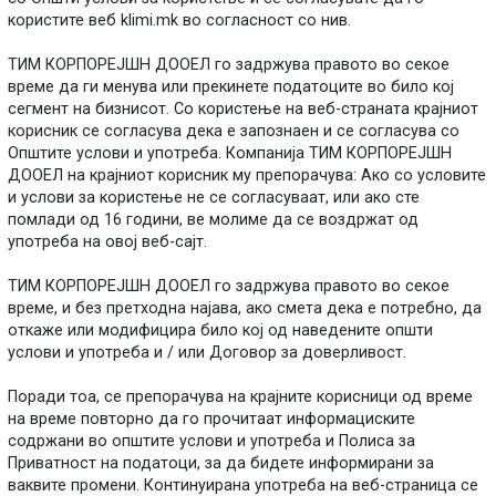
користите веб klimi.mk во согласност со нив.
ТИМ КОРПОРЕЈШН ДООЕЛ го задржува правото во секое
време да ги менува или прекинете податоците во било кој
сегмент на бизнисот. Со користење на веб-страната крајниот
корисник се согласува дека е запознаен и се согласува со
Општите услови и употреба. Компанија ТИМ КОРПОРЕЈШН
ДООЕЛ на крајниот корисник му препорачува: Ако со условите
и услови за користење не се согласуваат, или ако сте
помлади од 16 години, ве молиме да се воздржат од
употреба на овој веб-сајт.
ТИМ КОРПОРЕЈШН ДООЕЛ го задржува правото во секое
време, и без претходна најава, ако смета дека е потребно, да
откаже или модифицира било кој од наведените општи
услови и употреба и / или Договор за доверливост.
Поради тоа, се препорачува на крајните корисници од време
на време повторно да го прочитаат информациските
содржани во општите услови и употреба и Полиса за
Приватност на податоци, за да бидете информирани за
ваквите промени. Континуирана употреба на веб-страница се