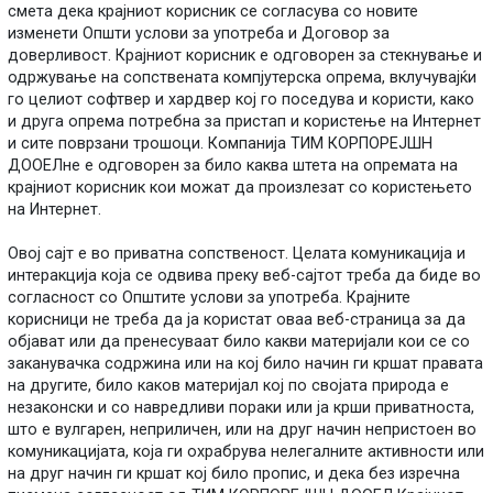
смета дека крајниот корисник се согласува со новите
изменети Општи услови за употреба и Договор за
доверливост. Крајниот корисник е одговорен за стекнување и
одржување на сопствената компјутерска опрема, вклучувајќи
го целиот софтвер и хардвер кој го поседува и користи, како
и друга опрема потребна за пристап и користење на Интернет
и сите поврзани трошоци. Компанија ТИМ КОРПОРЕЈШН
ДООЕЛне е одговорен за било каква штета на опремата на
крајниот корисник кои можат да произлезат со користењето
на Интернет.
Овој сајт е во приватна сопственост. Целата комуникација и
интеракција која се одвива преку веб-сајтот треба да биде во
согласност со Општите услови за употреба. Крајните
корисници не треба да ја користат оваа веб-страница за да
објават или да пренесуваат било какви материјали кои се со
заканувачка содржина или на кој било начин ги кршат правата
на другите, било каков материјал кој по својата природа е
незаконски и со навредливи пораки или ја крши приватноста,
што е вулгарен, неприличен, или на друг начин непристоен во
комуникацијата, која ги охрабрува нелегалните активности или
на друг начин ги кршат кој било пропис, и дека без изречна