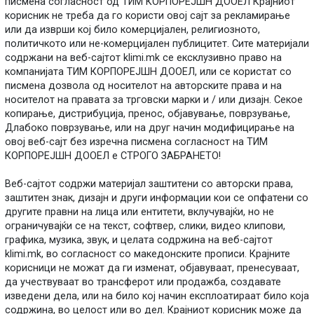
писмена согласност од ТИМ КОРПОРЕЈШН ДООЕЛ Крајниот
корисник не треба да го користи овој сајт за рекламирање
или да изврши кој било комерцијален, религиозното,
политичкото или не-комерцијален публицитет. Сите материјали
содржани на веб-сајтот klimi.mk се ексклузивно право на
компанијата ТИМ КОРПОРЕЈШН ДООЕЛ, или се користат со
писмена дозвола од носителот на авторските права и на
носителот на правата за трговски марки и / или дизајн. Секое
копирање, дистрибуција, пренос, објавување, поврзување,
Длабоко поврзување, или на друг начин модифицирање на
овој веб-сајт без изречна писмена согласност на ТИМ
КОРПОРЕЈШН ДООЕЛ е СТРОГО ЗАБРАНЕТО!
Веб-сајтот содржи материјал заштитени со авторски права,
заштитен знак, дизајн и други информации кои се опфатени со
другите правни на лица или ентитети, вклучувајќи, но не
ограничувајќи се на текст, софтвер, слики, видео клипови,
графика, музика, звук, и целата содржина на веб-сајтот
klimi.mk, во согласност со македонските прописи. Крајните
корисници не можат да ги изменат, објавуваат, пренесуваат,
да учествуваат во трансферот или продажба, создавате
изведени дела, или на било кој начин експлоатираат било која
содржина, во целост или во дел. Крајниот корисник може да