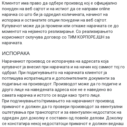
Клиентот има право да одбере производ кој е официјално
понуден на веб сајтот и на истиот да се направи online
нарачка со што би ја одредил количината, начинот на
испорака и останатите опции понудени на веб сајтот.
Купувачот може да ја промени или откаже нарачката се до
моментот на нејзиното резлизирање. Со реализирањето
корисникот склучува договор со ТИМ КОРПОРЕЈШН за
нарачката.
ИСПОРАКА
Нарачаниот производ се испорачува на адресата која
купувачот ја внесил при нарачката и на начин кој самиот тој го
одбрал. При подигнувањето на нарачката клиентот ја
потпишува испратницата и дополнителните документи за
подигање на производот. Производот може да го подигне и
друго лице на наведената адреса кое не е наведено во
самата нарачка и истото се води како трето лице.
При подгинувањето/примањето на нарачаниот производ
примачот е должен да го провери производот за евентуални
оштетувања при транспортот и за евентуален недостаток на
одреден дел доколку е составен од повеќе делови. Доколку
се констатира некој недостатоци примачот е должен веднаш