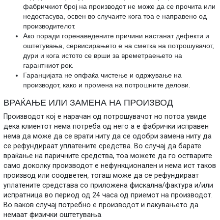
фабричкиот број на производот не може да се прочита или
недостасува, освен во случаите кога тоа е направено од
производителот.
Ако поради горенаведените причини настанат дефекти и
оштетувања, сервисирањето е на сметка на потрошувачот,
дури и кога истото се врши за времетраењето на
гарантниот рок.
Гаранцијата не опфаќа чистење и одржување на
производот, како и промена на потрошните делови.
ВРАЌАЊЕ ИЛИ ЗАМЕНА НА ПРОИЗВОД
Производот кој е нарачан од потрошувачот но потоа увиде
дека клиентот нема потреба од него а е фабрички исправен
нема да може да се врати ниту да се одобри замена ниту да
се рефундираат уплатените средства. Во случај да барате
враќање на паричните средства, тоа можете да го остварите
само доколку производот е нефункционален и нема ист таков
производ или соодветен, тогаш може да се рефундираат
уплатените средстава со приложена фискална/фактура и/или
испратница во период од 24 часа од приемот на производот.
Во ваков случај потребно е производот и пакувањето да
немаат физички оштетувања.