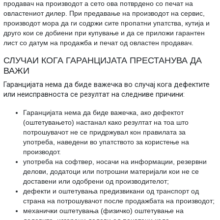
продавач на производот а сето ова потврдено со печат на
овластениот дилер. При предавање на производот на сервис,
производот мора да ги содржи сите пропатни упатства, кутија и
друго кои се добиени при купување и да се приложи гарантен
лист со датум на продажба и печат од овластен продавач.
СЛУЧАИ КОГА ГАРАНЦИЈАТА ПРЕСТАНУВА ДА
ВАЖИ
Гаранцијата нема да биде важечка во случај кога дефектите
или неисправноста се резултат на следниве причини:
Гаранцијата нема да биде важечка, ако дефектот
(оштетувањето) настанал како резултат на тоа што
потрошувачот не се придржувал кон правилата за
употреба, наведени во упатството за користење на
производот.
употреба на софтвер, носачи на информации, резервни
делови, додатоци или потрошни материјали кои не се
доставени или одобрени од производителот;
дефекти и оштетувања предизвикани од транспорт од
страна на потрошувачот после продажбата на производот;
механички оштетувања (физичко) оштетување на