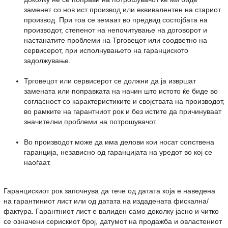
заменет со нов ист производ или еквивалентен на стариот
производ. При тоа се земаат во предвид состојбата на
производот, степенот на непочитување на договорот и
настанатите проблеми на Трговецот или соодветно на
сервисерот, при исполнувањето на гаранциското
задолжување.
Трговецот или сервисерот се должни да ја извршат
замената или поправката на начин што истото ќе биде во
согласност со карактеристиките и својствата на производот,
во рамките на гарантниот рок и без истите да причинуваат
значителни проблеми на потрошувачот.
Во производот може да има делови кои носат сопствена
гаранција, независно од гаранцијата на уредот во кој се
наоѓаат.
Гаранцискиот рок започнува да тече од датата која е наведена
на гарантиниот лист или од датата на издадената фискална/
фактура. Гарантниот лист е валиден само доколку јасно и читко
се означени серискиот број, датумот на продажба и овластениот