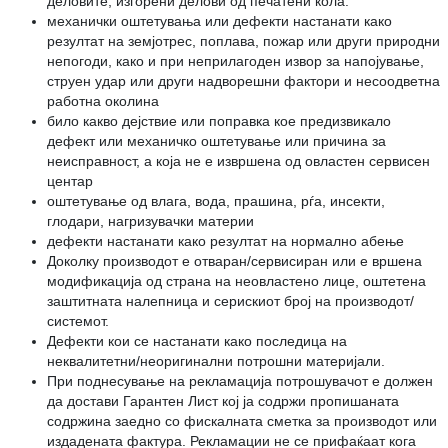
деловите, изгорени делови од печатени кола.
механички оштетувања или дефекти настанати како
резултат на земјотрес, поплава, пожар или други природни
непогоди, како и при неприлагоден извор за напојување,
струен удар или други надворешни фактори и несоодветна
работна околина
било какво дејствие или поправка кое предизвикало
дефект или механичко оштетување или причина за
неисправност, а која не е извршена од овластен сервисен
центар
оштетување од влага, вода, прашина, рѓа, инсекти,
глодари, нагризувачки материи
дефекти настанати како резултат на нормално абење
Доколку производот е отваран/сервисиран или е вршена
модификација од страна на неовластено лице, оштетена
заштитната налепница и серискиот број на производот/
системот.
Дефекти кои се настанати како последица на
неквалитетни/неоригинални потрошни материјали.
При поднесување на рекламација потрошувачот е должен
да достави Гарантен Лист кој ја содржи пропишаната
содржина заедно со фискалната сметка за производот или
издадената фактура. Рекламации не се прифаќаат кога