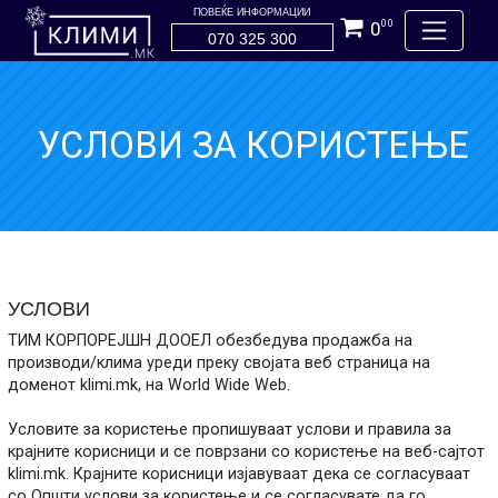
ПОВЕЌЕ ИНФОРМАЦИИ
0
00
070 325 300
УСЛОВИ ЗА КОРИСТЕЊЕ
УСЛОВИ
ТИМ КОРПОРЕЈШН ДООЕЛ обезбедува продажба на
производи/клима уреди преку својата веб страница на
доменот klimi.mk, на World Wide Web.
Условите за користење пропишуваат услови и правила за
крајните корисници и се поврзани со користење на веб-сајтот
klimi.mk. Крајните корисници изјавуваат дека се согласуваат
со Општи услови за користење и се согласувате да го