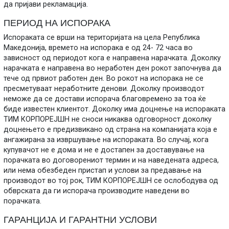
да пријави рекламација.
ПЕРИОД НА ИСПОРАКА
Испораката се врши на територијата на цела Република
Македонија, времето на испорака е од 24- 72 часа во
зависност од периодот кога е направена нарачката. Доколку
нарачката е направена во неработен ден рокот започнува да
тече од првиот работен ден. Во рокот на испорака не се
пресметуваат неработните денови. Доколку производот
неможе да се достави испорача благовремено за тоа ќе
биде известен клиентот. Доколку има доцнење на испораката
ТИМ КОРПОРЕЈШН не сноси никаква одговорност доколку
доцнењето е предизвикано од страна на компанијата која е
ангажирана за извршување на испораката. Во случај, кога
купувачот не е дома и не е достапен за доставување на
порачката во договорениот термин и на наведената адреса,
или нема обезбеден пристап и услови за предавање на
производот во тој рок, ТИМ КОРПОРЕЈШН се ослободува од
обврската да ги испорача производите наведени во
порачката.
ГАРАНЦИЈА И ГАРАНТНИ УСЛОВИ