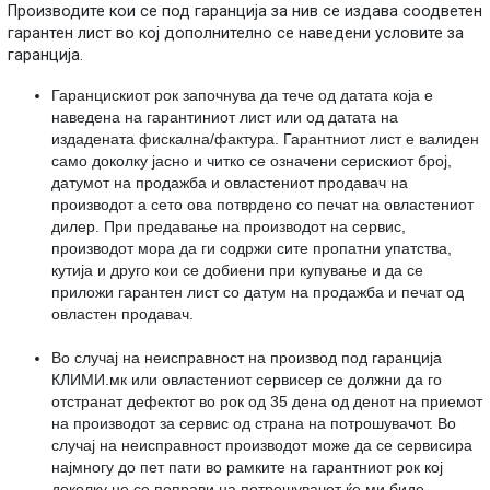
Производите кои се под гаранција за нив се издава соодветен
гарантен лист во кој дополнително се наведени условите за
гаранција.
Гаранцискиот рок започнува да тече од датата која е
наведена на гарантиниот лист или од датата на
издадената фискална/фактура. Гарантниот лист е валиден
само доколку јасно и читко се означени серискиот број,
датумот на продажба и овластениот продавач на
производот а сето ова потврдено со печат на овластениот
дилер. При предавање на производот на сервис,
производот мора да ги содржи сите пропатни упатства,
кутија и друго кои се добиени при купување и да се
приложи гарантен лист со датум на продажба и печат од
овластен продавач.
Во случај на неисправност на производ под гаранција
КЛИМИ.мк или овластениот сервисер се должни да го
отстранат дефектот во рок од 35 дена од денот на приемот
на производот за сервис од страна на потрошувачот. Во
случај на неисправност производот може да се сервисира
најмногу до пет пати во рамките на гарантниот рок кој
доколку не се поправи на потрошувачот ќе ми биде