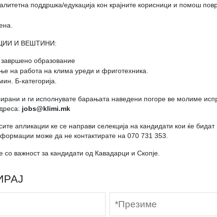
литетна поддршка/едукација кон крајните корисници и помош пов
ена.
ЦИИ И ВЕШТИНИ:
завршено образование
ње на работа на клима уреди и фриготехника.
мин. Б-категорија.
сирани и ги исполнувате барањата наведени погоре ве молиме исп
адреса:
jobs@klimi.mk
ите апликации ке се направи селекција на кандидати кои ќе бидат 
информации може да не контактирате на 070 731 353.
со важност за кандидати од Кавадарци и Скопје.
ИРАЈ