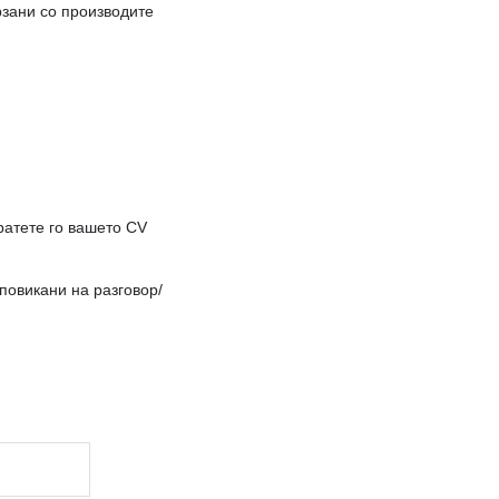
рзани со производите
ратете го вашето CV
повикани на разговор/