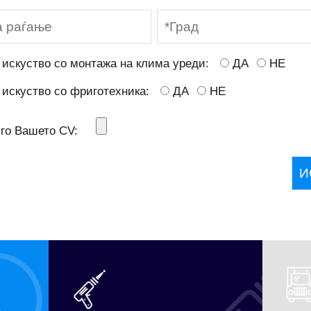
 искуство со монтажа на клима уреди:
ДА
НЕ
 искуство со фриготехника:
ДА
НЕ
 го Вашето CV: