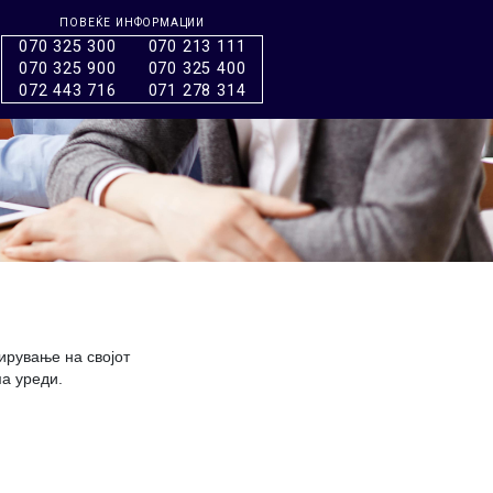
ПОВЕЌЕ ИНФОРМАЦИИ
070 325 300
070 213 111
070 325 900
070 325 400
072 443 716
071 278 314
рување на својот
а уреди.