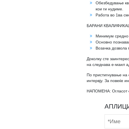
Обезбедување ква
кои ги нудиме.
Работа во 1ва см
БАРАНИ КВАЛИФИКА
Минимум средно 
Основно познава
Возачка дозвола 
Доколку сте заинтере
на следнава е-маил 
По пристигнување на с
интервју. За повеќе 
НАПОМЕНА: Огласот е 
АПЛИЦ