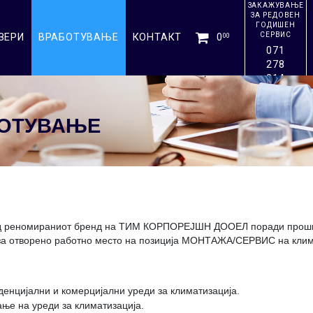
ЗАКАЖУВАЊЕ
ЗА РЕДОВЕН
ГОДИШЕН
СЕРВИС
ЗЕРИ
ВРАБОТУВАЊЕ
КОНТАКТ
0
00
071
278
314
БОТУВАЊЕ
од реномираниот бренд на ТИМ КОРПОРЕЈШН ДООЕЛ поради проши
 за отворено работно место на позиција МОНТАЖА/СЕРВИС на клим
енцијални и комерцијални уреди за климатизација.
ње на уреди за климатизација.