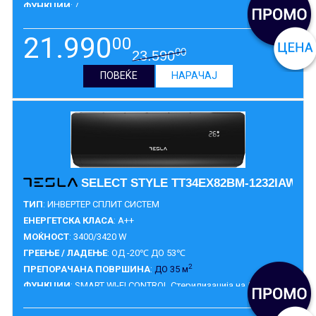
ФУНКЦИИ
: /
ГАРАНЦИЈА
:
3 ГОДИНИ
21.990
00
00
23.590
ПОВЕЌЕ
НАРАЧАЈ
SELECT STYLE TT34EX82BM-1232IAW
ТИП
: ИНВЕРТЕР СПЛИТ СИСТЕМ
ЕНЕРГЕТСКА КЛАСА
: A++
МОЌНОСТ
: 3400/3420 W
ГРЕЕЊЕ / ЛАДЕЊЕ
: ОД -20℃ ДО 53℃
2
ПРЕПОРАЧАНА ПОВРШИНА
:
ДО 35 м
ФУНКЦИИ
: SMART WI-FI CONTROL Стерилизација на 56°C
ГАРАНЦИЈА
:
3 ГОДИНИ