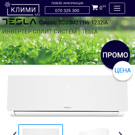
ПОВЕЌЕ ИНФОРМАЦИИ
0
00
070 325 300
Classic TC35M211W-1232IA
ИНВЕРТЕР СПЛИТ СИСТЕМ
TESLA