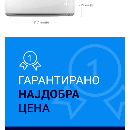
279
217