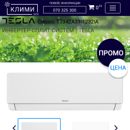
ПОВЕЌЕ ИНФОРМАЦИИ
0
00
070 325 300
Classic TT34ZA31-1232IA
ИНВЕРТЕР СПЛИТ СИСТЕМ
TESLA