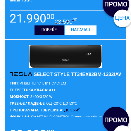
ФУНКЦИИ
: /
ГАРАНЦИЈА
:
3 ГОДИНИ
21.990
00
00
23.590
ПОВЕЌЕ
НАРАЧАЈ
SELECT STYLE TT34EX82BM-1232IAW
ТИП
: ИНВЕРТЕР СПЛИТ СИСТЕМ
ЕНЕРГЕТСКА КЛАСА
: A++
МОЌНОСТ
: 3400/3420 W
ГРЕЕЊЕ / ЛАДЕЊЕ
: ОД -20℃ ДО 53℃
2
ПРЕПОРАЧАНА ПОВРШИНА
:
ДО 35 м
ФУНКЦИИ
: SMART WI-FI CONTROL Стерилизација на 56°C
ГАРАНЦИЈА
:
3 ГОДИНИ