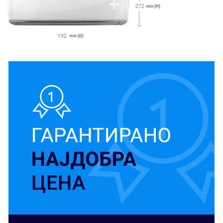
272
192