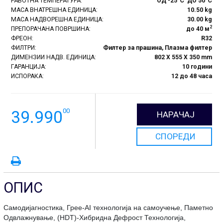
РАБОТНА ТЕМПЕРАТУРА:
ОД -25 ℃ ДО 50 ℃
МАСА ВНАТРЕШНА ЕДИНИЦА:
10.50 kg
МАСА НАДВОРЕШНА ЕДИНИЦА:
30.00 kg
2
ПРЕПОРАЧАНА ПОВРШИНА:
до 40 м
ФРЕОН:
R32
ФИЛТРИ:
Филтер за прашина, Плазма филтер
ДИМЕНЗИИ НАДВ. ЕДИНИЦА:
802 X 555 X 350 mm
ГАРАНЦИЈА:
10 години
ИСПОРАКА:
12 до 48 часа
00
39.990
НАРАЧАЈ
СПОРЕДИ
ОПИС
Самодијагностика, Грее-AI технологија на самоучење, Паметно
Одвлажнување, (HDT)-Хибридна Дефрост Технологија,