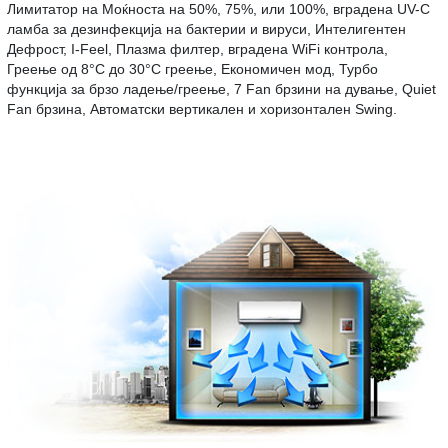
Лимитатор на Моќноста на 50%, 75%, или 100%, вградена UV-C
ламба за дезинфекција на бактерии и вируси, Интелигентен
Дефрост, I-Feel, Плазма филтер, вградена WiFi контрола,
Греење од 8°С до 30°С греење, Економичен мод, Турбо
функција за брзо ладење/греење, 7 Fan брзини на дување, Quiet
Fan брзина, Aвтоматски вертикален и хоризонтален Swing.