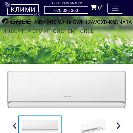
ПОВЕЌЕ ИНФОРМАЦИИ
0
00
070 325 300
AIRY PRO White GWH12AVCXD-K6DNA1A
ИНВЕРТЕР СПЛИТ СИСТЕМ
GREE
Previous
Next