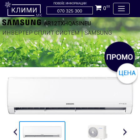
ПОВЕЌЕ ИНФОРМАЦИИ
0
00
070 325 300
AR12TXHQASINEU
ИНВЕРТЕР СПЛИТ СИСТЕМ
SAMSUNG
Previous
Next