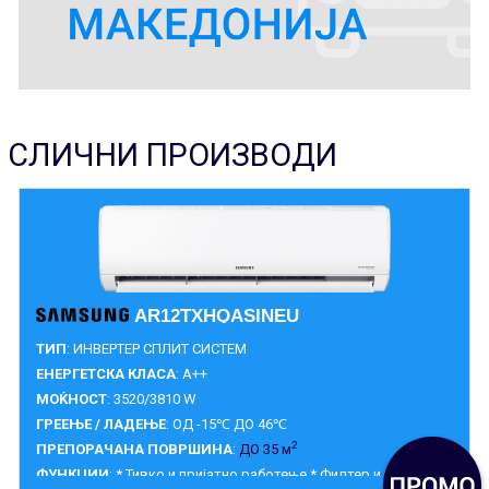
СЛИЧНИ ПРОИЗВОДИ
AR12TXHQASINEU
ТИП
: ИНВЕРТЕР СПЛИТ СИСТЕМ
ЕНЕРГЕТСКА КЛАСА
: A++
МОЌНОСТ
: 3520/3810 W
ГРЕЕЊЕ / ЛАДЕЊЕ
: ОД -15℃ ДО 46℃
2
ПРЕПОРАЧАНА ПОВРШИНА
:
ДО 35 м
ФУНКЦИИ
: * Тивко и пријатно работење * Филтер и пријатно