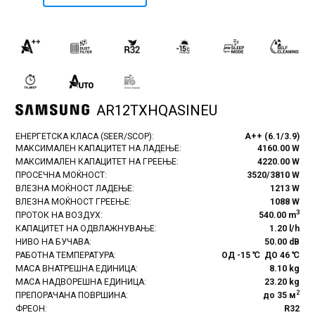
AR12TXHQASINEU
ЕНЕРГЕТСКА КЛАСА (SEER/SCOP):
A++ (6.1/3.9)
МАКСИМАЛЕН КАПАЦИТЕТ НА ЛАДЕЊЕ:
4160.00 W
МАКСИМАЛЕН КАПАЦИТЕТ НА ГРЕЕЊЕ:
4220.00 W
ПРОСЕЧНА МОЌНОСТ:
3520/3810 W
ВЛЕЗНА МОЌНОСТ ЛАДЕЊЕ:
1213 W
ВЛЕЗНА МОЌНОСТ ГРЕЕЊЕ:
1088 W
3
ПРОТОК НА ВОЗДУХ:
540.00 m
КАПАЦИТЕТ НА ОДВЛАЖНУВАЊЕ:
1.20 l/h
НИВО НА БУЧАВА:
50.00 dB
РАБОТНА ТЕМПЕРАТУРА:
ОД -15 ℃ ДО 46 ℃
МАСА ВНАТРЕШНА ЕДИНИЦА:
8.10 kg
МАСА НАДВОРЕШНА ЕДИНИЦА:
23.20 kg
2
ПРЕПОРАЧАНА ПОВРШИНА:
до 35 м
ФРЕОН:
R32