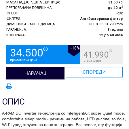
МАСА НАДВОРЕШНА ЕДИНИЦА:
31.50 kg
2
ПРЕПОРАЧАНА ПОВРШИНА:
до 40 м
ФРЕОН:
R32
ФИЛТРИ:
Антибактериски филтер
ДИМЕНЗИИ НАДВ. ЕДИНИЦА:
800 X 550 X 280 mm
ГАРАНЦИЈА:
3 години
ИСПОРАКА:
12 до 48 часа
-18%
34.500
00
00
41.990
промотивна цена
стара цена
СПОРЕДИ
НАРАЧАЈ
ОПИС
A-PAM DC Inverter технологија со IntelligentAir, super Quiet mode,
comfortable sleep mode - режими на работа, LED дисплеј во боја,
Wi-Fi уред вклучен во цената, вграден Eco sensor, dry функција