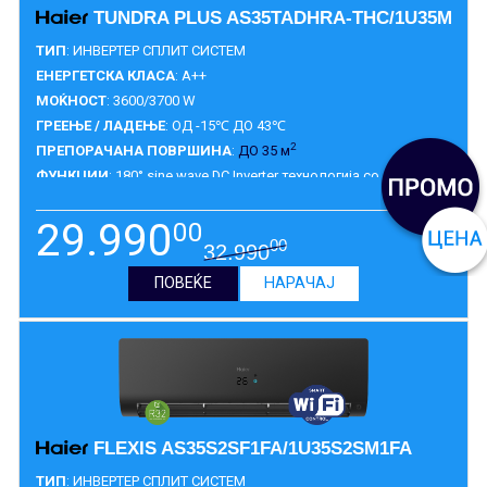
TUNDRA PLUS AS35TADHRA-THC/1U35MEEF
ТИП
: ИНВЕРТЕР СПЛИТ СИСТЕМ
ЕНЕРГЕТСКА КЛАСА
: A++
МОЌНОСТ
: 3600/3700 W
ГРЕЕЊЕ / ЛАДЕЊЕ
: ОД -15℃ ДО 43℃
2
ПРЕПОРАЧАНА ПОВРШИНА
:
ДО 35 м
ФУНКЦИИ
: 180° sine wave DC Inverter технологија со
IntelligentAir, Super Quiet mode, Comfortable sleep mode -
режими на работа , Eurovent сертификат, можност за Wi-Fi
29.990
00
управување, функција на самочистење и
ГАРАНЦИЈА
:
3 ГОДИНИ
00
32.990
самодијагностицирање, Auto-restart, 24hтајмер.
ПОВЕЌЕ
НАРАЧАЈ
FLEXIS AS35S2SF1FA/1U35S2SM1FA
ТИП
: ИНВЕРТЕР СПЛИТ СИСТЕМ