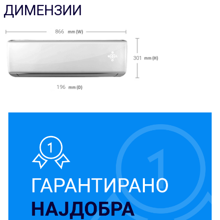
ДИМЕНЗИИ
866
301
196